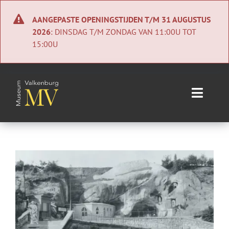
Ga
naar
AANGEPASTE OPENINGSTIJDEN T/M 31 AUGUSTUS
inhoud
2026
: DINSDAG T/M ZONDAG VAN 11:00U TOT
15:00U
Toggle
Naviga
Home
Nieuws
Agenda
Collectie