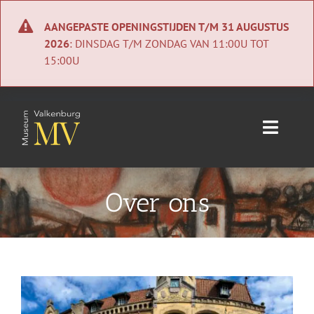
Ga
naar
AANGEPASTE OPENINGSTIJDEN T/M 31 AUGUSTUS
inhoud
2026
: DINSDAG T/M ZONDAG VAN 11:00U TOT
15:00U
Toggle
Naviga
Home
Over ons
Nieuws
Agenda
Collectie