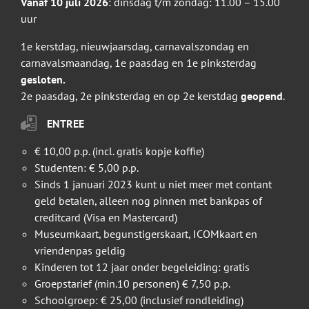
Vanaf 10 juli 2026
: dinsdag t/m zondag: 11.00 – 15.00
uur
1e kerstdag, nieuwjaarsdag, carnavalszondag en
carnavalsmaandag, 1e paasdag en 1e pinksterdag
gesloten.
2e paasdag, 2e pinksterdag en op 2e kerstdag
geopend
.
ENTREE
€ 10,00 p.p. (incl. gratis kopje koffie)
Studenten: € 5,00 p.p.
Sinds 1 januari 2023 kunt u niet meer met contant
geld betalen, alleen nog pinnen met bankpas of
creditcard (Visa en Mastercard)
Museumkaart, begunstigerskaart, ICOMkaart en
vriendenpas geldig
Kinderen tot 12 jaar onder begeleiding: gratis
Groepstarief (min.10 personen) € 7,50 p.p.
Schoolgroep: € 25,00 (inclusief rondleiding)