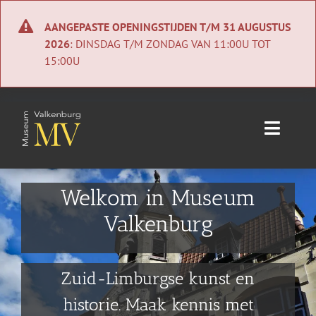
Ga
naar
AANGEPASTE OPENINGSTIJDEN T/M 31 AUGUSTUS
inhoud
2026
: DINSDAG T/M ZONDAG VAN 11:00U TOT
15:00U
Toggle
Naviga
Home
Welkom in Museum
Nieuws
Valkenburg
Agenda
Zuid-Limburgse kunst en
Collectie
historie. Maak kennis met