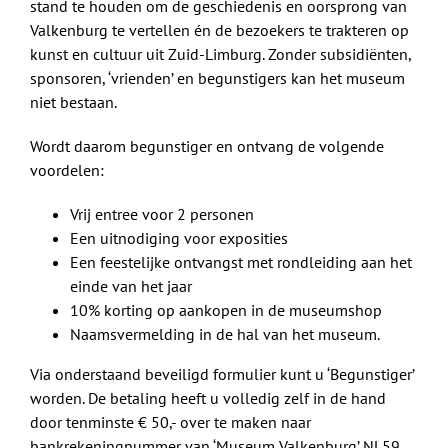
stand te houden om de geschiedenis en oorsprong van
Shop
Valkenburg te vertellen én de bezoekers te trakteren op
kunst en cultuur uit Zuid-Limburg. Zonder subsidiënten,
Over Ons
sponsoren, ‘vrienden’ en begunstigers kan het museum
niet bestaan.
BEZOEK
Wordt daarom begunstiger en ontvang de volgende
voordelen:
Vrij entree voor 2 personen
Een uitnodiging voor exposities
Een feestelijke ontvangst met rondleiding aan het
einde van het jaar
10% korting op aankopen in de museumshop
Naamsvermelding in de hal van het museum.
Via onderstaand beveiligd formulier kunt u ‘Begunstiger’
worden. De betaling heeft u volledig zelf in de hand
door tenminste € 50,- over te maken naar
bankrekeningnummer van ‘Museum Valkenburg’ NL59