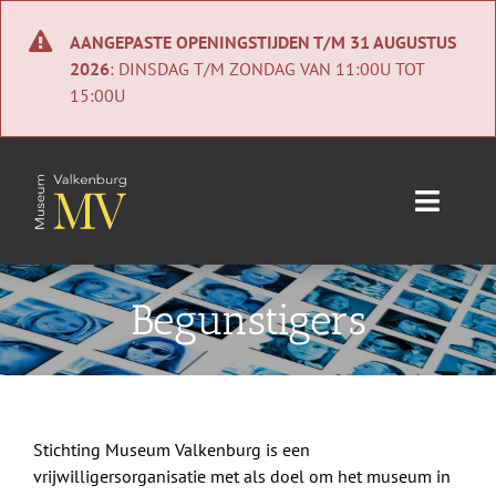
Ga
naar
AANGEPASTE OPENINGSTIJDEN T/M 31 AUGUSTUS
inhoud
2026
: DINSDAG T/M ZONDAG VAN 11:00U TOT
15:00U
Toggle
Naviga
Home
Begunstigers
Nieuws
Agenda
Stichting Museum Valkenburg is een
Collectie
vrijwilligersorganisatie met als doel om het museum in