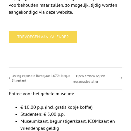
voorbehouden maar zullen, zo mogelijk, tijdig worden
aangekondigd via deze website.
TOEVOEGEN AAN KALENDER
Lezing expositie Rampjaar 1672: Jacquo
Open archeologisch
Silvertant
restauratieatelier
Entree voor het gehele museum:
€ 10,00 p.p. (incl. gratis kopje koffie)
Studenten: € 5,00 p.p.
Museumkaart, begunstigerskaart, ICOMkaart en
vriendenpas geldig