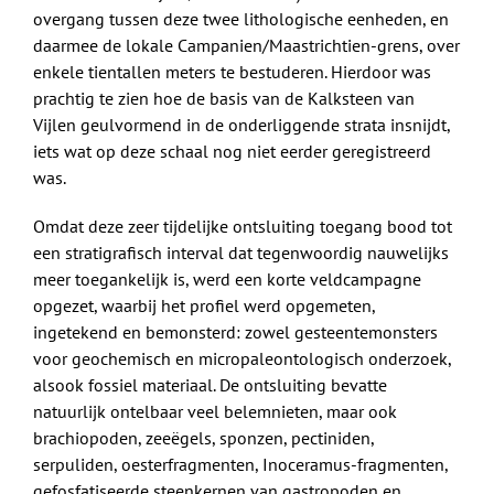
overgang tussen deze twee lithologische eenheden, en
daarmee de lokale Campanien/Maastrichtien-grens, over
enkele tientallen meters te bestuderen. Hierdoor was
prachtig te zien hoe de basis van de Kalksteen van
Vijlen geulvormend in de onderliggende strata insnijdt,
iets wat op deze schaal nog niet eerder geregistreerd
was.
Omdat deze zeer tijdelijke ontsluiting toegang bood tot
een stratigrafisch interval dat tegenwoordig nauwelijks
meer toegankelijk is, werd een korte veldcampagne
opgezet, waarbij het profiel werd opgemeten,
ingetekend en bemonsterd: zowel gesteentemonsters
voor geochemisch en micropaleontologisch onderzoek,
alsook fossiel materiaal. De ontsluiting bevatte
natuurlijk ontelbaar veel belemnieten, maar ook
brachiopoden, zeeëgels, sponzen, pectiniden,
serpuliden, oesterfragmenten, Inoceramus-fragmenten,
gefosfatiseerde steenkernen van gastropoden en