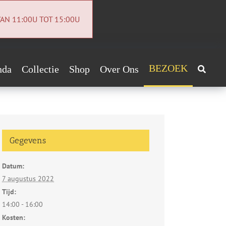
AN 11:00U TOT 15:00U
BEZOEK
nda
Collectie
Shop
Over Ons
Archeologiecollectie
Handig!
Archief
ntact
Gegevens
euwsbrief
Datum:
vacybeleid
7 augustus 2022
Tijd:
14:00 - 16:00
Kosten: