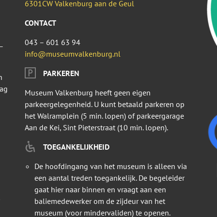
6301CW Valkenburg aan de Geul
CONTACT
043 – 601 63 94
–
info@museumvalkenburg.nl
PARKEREN
n
dag
Museum Valkenburg heeft geen eigen
parkeergelegenheid. U kunt betaald parkeren op
het Walramplein (5 min. lopen) of parkeergarage
Aan de Kei, Sint Pieterstraat (10 min. lopen).
TOEGANKELIJKHEID
De hoofdingang van het museum is alleen via
een aantal treden toegankelijk. De begeleider
gaat hier naar binnen en vraagt aan een
baliemedewerker om de zijdeur van het
museum (voor mindervaliden) te openen.