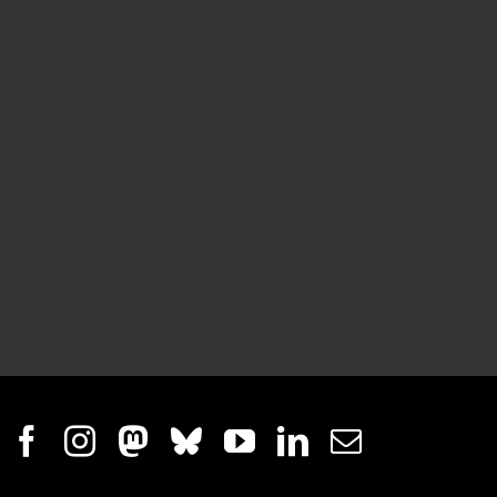
Facebook
Instagram
Mastodon
Bluesky
YouTube
LinkedIn
E-
mail