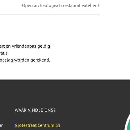
Open archeologisch restauratieatelier
rt en vriendenpas geldig
atis
 toeslag worden gerekend.
WAAR VIND JE ONS?
ur
Grotestraat Centrum 31