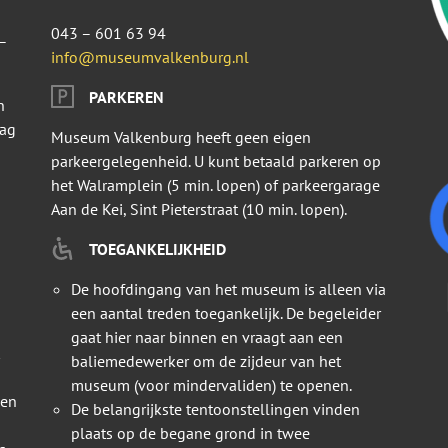
043 – 601 63 94
–
info@museumvalkenburg.nl
PARKEREN
n
dag
Museum Valkenburg heeft geen eigen
parkeergelegenheid. U kunt betaald parkeren op
het Walramplein (5 min. lopen) of parkeergarage
Aan de Kei, Sint Pieterstraat (10 min. lopen).
TOEGANKELIJKHEID
De hoofdingang van het museum is alleen via
een aantal treden toegankelijk. De begeleider
gaat hier naar binnen en vraagt aan een
baliemedewerker om de zijdeur van het
museum (voor mindervaliden) te openen.
 en
De belangrijkste tentoonstellingen vinden
plaats op de begane grond in twee