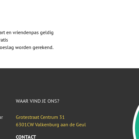
rt en vriendenpas geldig
atis
 toeslag worden gerekend.
WAAR VIND JE ONS?
ur
Grotestraat Centrum 31
6301CW Valkenburg aan de Geul
CONTACT