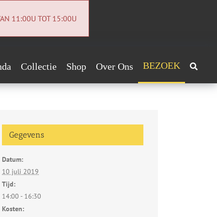
AN 11:00U TOT 15:00U
BEZOEK
nda
Collectie
Shop
Over Ons
Archeologiecollectie
Handig!
Archief
ntact
Gegevens
euwsbrief
Datum:
vacybeleid
10 juli 2019
Tijd:
14:00 - 16:30
Kosten: