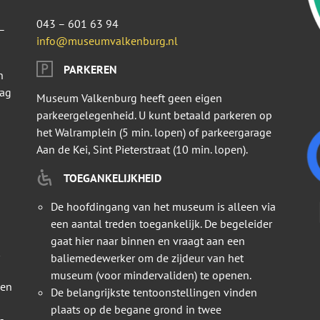
043 – 601 63 94
–
info@museumvalkenburg.nl
PARKEREN
n
dag
Museum Valkenburg heeft geen eigen
parkeergelegenheid. U kunt betaald parkeren op
het Walramplein (5 min. lopen) of parkeergarage
Aan de Kei, Sint Pieterstraat (10 min. lopen).
TOEGANKELIJKHEID
De hoofdingang van het museum is alleen via
een aantal treden toegankelijk. De begeleider
gaat hier naar binnen en vraagt aan een
baliemedewerker om de zijdeur van het
museum (voor mindervaliden) te openen.
 en
De belangrijkste tentoonstellingen vinden
plaats op de begane grond in twee