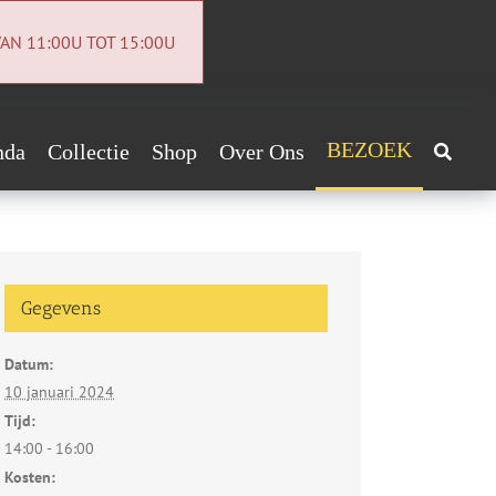
AN 11:00U TOT 15:00U
BEZOEK
nda
Collectie
Shop
Over Ons
Archeologiecollectie
Handig!
Archief
ntact
Gegevens
euwsbrief
Datum:
vacybeleid
10 januari 2024
Tijd:
14:00 - 16:00
Kosten: