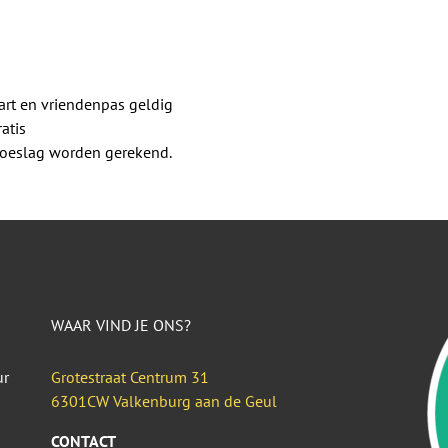
rt en vriendenpas geldig
atis
 toeslag worden gerekend.
WAAR VIND JE ONS?
ur
Grotestraat Centrum 31
6301CW Valkenburg aan de Geul
CONTACT