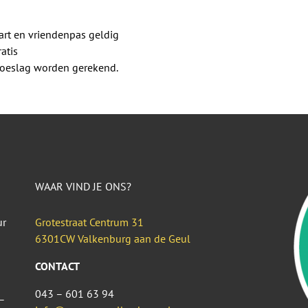
rt en vriendenpas geldig
atis
 toeslag worden gerekend.
WAAR VIND JE ONS?
ur
Grotestraat Centrum 31
6301CW Valkenburg aan de Geul
CONTACT
043 – 601 63 94
–