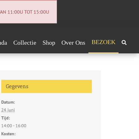
AN 11:00U TOT 15:00U
BEZOEK
nda
Collectie
Shop
Over Ons
Archeologiecollectie
Handig!
Archief
ntact
Gegevens
euwsbrief
Datum:
vacybeleid
24 juni
Tijd:
14:00 - 16:00
Kosten: