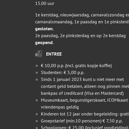
15.00 uur
1e kerstdag, nieuwjaarsdag, carnavalszondag e
carnavalsmaandag, 1e paasdag en 1e pinkster
gesloten.
2e paasdag, 2e pinksterdag en op 2e kerstdag
geopend
.
ENTREE
€ 10,00 p.p. (incl. gratis kopje koffie)
Studenten: € 5,00 p.p.
Sinds 1 januari 2023 kunt u niet meer met
contant geld betalen, alleen nog pinnen met
bankpas of creditcard (Visa en Mastercard)
Museumkaart, begunstigerskaart, ICOMkaart
vriendenpas geldig
Kinderen tot 12 jaar onder begeleiding: grati
Groepstarief (min.10 personen) € 7,50 p.p.
Schoolgroep: € 25,00 (inclusief rondleiding)