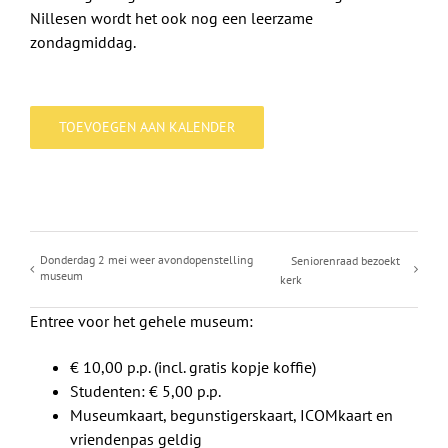
Nillesen wordt het ook nog een leerzame
zondagmiddag.
TOEVOEGEN AAN KALENDER
Donderdag 2 mei weer avondopenstelling
Seniorenraad bezoekt
museum
kerk
Entree voor het gehele museum:
€ 10,00 p.p. (incl. gratis kopje koffie)
Studenten: € 5,00 p.p.
Museumkaart, begunstigerskaart, ICOMkaart en
vriendenpas geldig