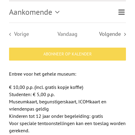
Shop
Aankomende
Evene
Lijst
Weerga
weerg
Selecteer
Over Ons
navigat
naviga
een
Evenementen
Vorige
Vandaag
Volgende
datum.
BEZOEK
Evenemen
ABONNEER OP KALENDER
Entree voor het gehele museum:
€ 10,00 p.p. (incl. gratis kopje koffie)
Studenten: € 5,00 p.p.
Museumkaart, begunstigerskaart, ICOMkaart en
vriendenpas geldig
Kinderen tot 12 jaar onder begeleiding: gratis
Voor speciale tentoonstellingen kan een toeslag worden
gerekend.