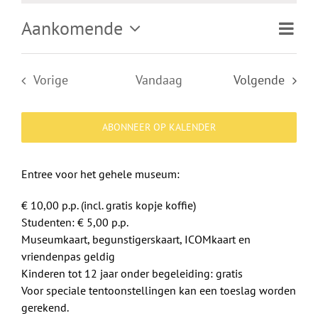
Shop
Aankomende
Evene
Lijst
Weerga
weerg
Selecteer
Over Ons
navigat
naviga
een
Evenementen
Vorige
Vandaag
Volgende
datum.
BEZOEK
Evenemen
ABONNEER OP KALENDER
Entree voor het gehele museum:
€ 10,00 p.p. (incl. gratis kopje koffie)
Studenten: € 5,00 p.p.
Museumkaart, begunstigerskaart, ICOMkaart en
vriendenpas geldig
Kinderen tot 12 jaar onder begeleiding: gratis
Voor speciale tentoonstellingen kan een toeslag worden
gerekend.