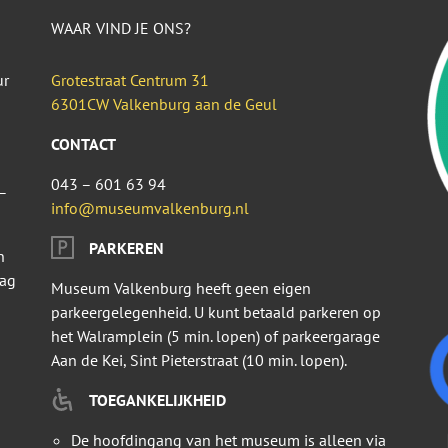
WAAR VIND JE ONS?
ur
Grotestraat Centrum 31
6301CW Valkenburg aan de Geul
CONTACT
043 – 601 63 94
–
info@museumvalkenburg.nl
PARKEREN
n
dag
Museum Valkenburg heeft geen eigen
parkeergelegenheid. U kunt betaald parkeren op
het Walramplein (5 min. lopen) of parkeergarage
Aan de Kei, Sint Pieterstraat (10 min. lopen).
TOEGANKELIJKHEID
De hoofdingang van het museum is alleen via