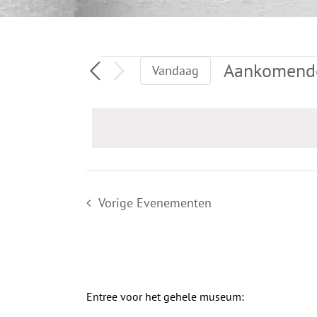
Evenementen
Aankomend
Vandaag
Selecteer
een
datum.
Vorige
Evenementen
Entree voor het gehele museum: