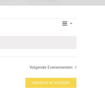
Evenement
Lijst
Weergaven
weergaven
navigatie
navigatie
Volgende
Evenementen
ABONNEER OP KALENDER