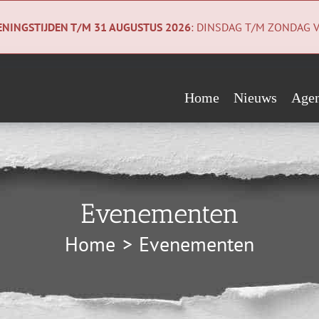
NINGSTIJDEN T/M 31 AUGUSTUS 2026
: DINSDAG T/M ZONDAG V
Home
Nieuws
Age
Evenementen
Wie steunen ons?
Geologiecollectie
Verwacht
Vrienden
Co
Evenementen
Begunstigers
Ni
Home
Evenementen
Sponsors
Pri