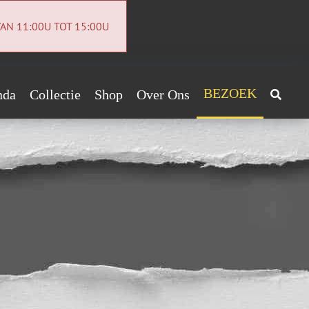
AN 11:00U TOT 15:00U
BEZOEK
nda
Collectie
Shop
Over Ons
Archeologiecollectie
Handig!
Archief
ntact
euwsbrief
vacybeleid