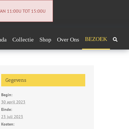
AN 11:00U TOT 15:00U
BEZOEK
nda
Collectie
Shop
Over Ons
Archeologiecollectie
Handig!
Archief
ntact
Gegevens
euwsbrief
Begin:
vacybeleid
30 april 2023
Einde:
23 juli 2023
Kosten: