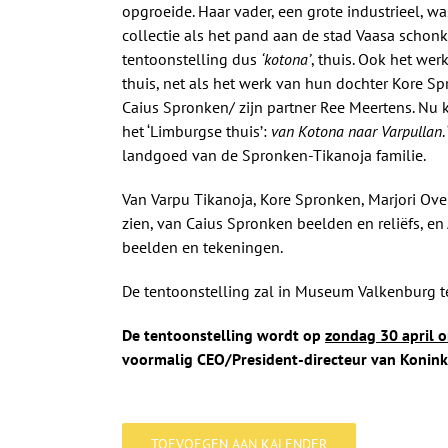
opgroeide. Haar vader, een grote industrieel, 
collectie als het pand aan de stad Vaasa schon
tentoonstelling dus
‘kotona’
, thuis. Ook het we
thuis, net als het werk van hun dochter Kore S
Caius Spronken/ zijn partner Ree Meertens. Nu k
het ‘Limburgse thuis’:
van Kotona naar Varpullan
landgoed van de Spronken-Tikanoja familie.
Van Varpu Tikanoja, Kore Spronken, Marjori Overd
zien, van Caius Spronken beelden en reliëfs, e
beelden en tekeningen.
De tentoonstelling zal in Museum Valkenburg te 
De tentoonstelling wordt op
zondag 30 april 
voormalig CEO/President-directeur van Koninkli
TOEVOEGEN AAN KALENDER