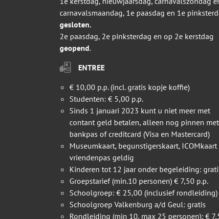
1e kerstdag, nieuwjaarsdag, carnavalszondag e
carnavalsmaandag, 1e paasdag en 1e pinkster
gesloten.
2e paasdag, 2e pinksterdag en op 2e kerstdag
geopend
.
ENTREE
€ 10,00 p.p. (incl. gratis kopje koffie)
Studenten: € 5,00 p.p.
Sinds 1 januari 2023 kunt u niet meer met
contant geld betalen, alleen nog pinnen met
bankpas of creditcard (Visa en Mastercard)
Museumkaart, begunstigerskaart, ICOMkaart
vriendenpas geldig
Kinderen tot 12 jaar onder begeleiding: grati
Groepstarief (min.10 personen) € 7,50 p.p.
Schoolgroep: € 25,00 (inclusief rondleiding)
Schoolgroep Valkenburg a/d Geul: gratis
Rondleiding (min 10, max 25 personen): € 7,