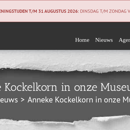
NINGSTIJDEN T/M 31 AUGUSTUS 2026
: DINSDAG T/M ZONDAG V
Home
Nieuws
Age
Evenementen
Wie steunen ons?
Geologiecollectie
Verwacht
Vrienden
Co
 Kockelkorn in onze Mus
Begunstigers
Ni
ieuws
Anneke Kockelkorn in onze 
Sponsors
Pri