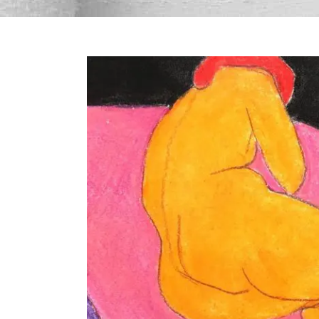
Bekijk
grotere
afbeelding