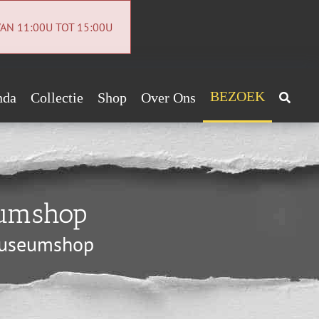
AN 11:00U TOT 15:00U
BEZOEK
nda
Collectie
Shop
Over Ons
Archeologiecollectie
Handig!
Archief
ntact
eumshop
euwsbrief
Museumshop
vacybeleid