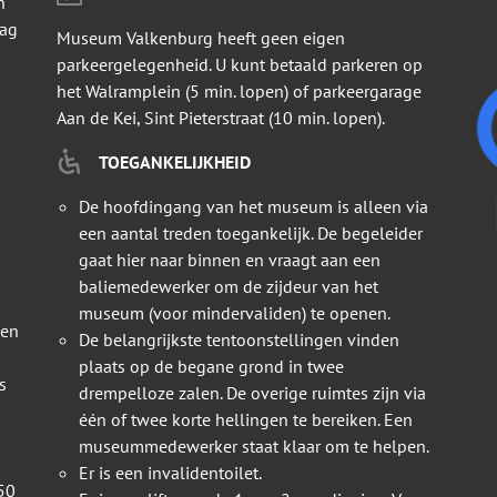
n
dag
Museum Valkenburg heeft geen eigen
parkeergelegenheid. U kunt betaald parkeren op
het Walramplein (5 min. lopen) of parkeergarage
Aan de Kei, Sint Pieterstraat (10 min. lopen).
TOEGANKELIJKHEID
De hoofdingang van het museum is alleen via
een aantal treden toegankelijk. De begeleider
gaat hier naar binnen en vraagt aan een
baliemedewerker om de zijdeur van het
museum (voor mindervaliden) te openen.
 en
De belangrijkste tentoonstellingen vinden
plaats op de begane grond in twee
s
drempelloze zalen. De overige ruimtes zijn via
één of twee korte hellingen te bereiken. Een
museummedewerker staat klaar om te helpen.
Er is een invalidentoilet.
50