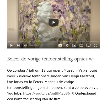
grotere
Shop
afbeelding
Over Ons
BEZOEK
Beleef de vorige tentoonstelling opnieuw
Op zondag 7 juli om 12 uur opent Museum Valkenburg
weer 3 nieuwe tentoonstellingen van Helga Paetzold,
Loe Jonas en Jo Peters. Mocht u de vorige
tentoonstellingen gemist hebben, kunt u ze beleven via
YouTube:
https://youtu.be/oaBIMZb86T0
Onderstaand
een korte toelichting van de film.