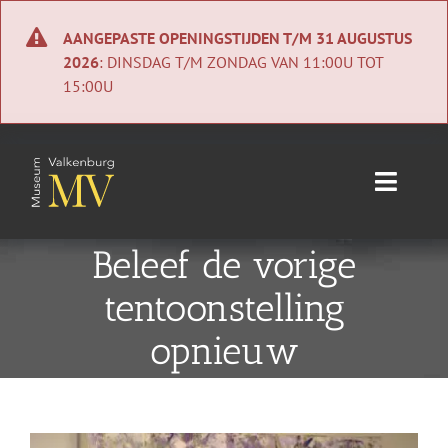
Ga
naar
AANGEPASTE OPENINGSTIJDEN T/M 31 AUGUSTUS
inhoud
2026
: DINSDAG T/M ZONDAG VAN 11:00U TOT
15:00U
Toggle
Naviga
Home
Beleef de vorige
tentoonstelling
Nieuws
opnieuw
Agenda
Collectie
Bekijk