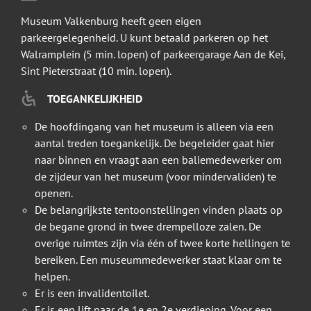
Museum Valkenburg heeft geen eigen
parkeergelegenheid. U kunt betaald parkeren op het
Walramplein (5 min. lopen) of parkeergarage Aan de Kei,
Sint Pieterstraat (10 min. lopen).
TOEGANKELIJKHEID
De hoofdingang van het museum is alleen via een
aantal treden toegankelijk. De begeleider gaat hier
naar binnen en vraagt aan een baliemedewerker om
de zijdeur van het museum (voor mindervaliden) te
openen.
De belangrijkste tentoonstellingen vinden plaats op
de begane grond in twee drempelloze zalen. De
overige ruimtes zijn via één of twee korte hellingen te
bereiken. Een museummedewerker staat klaar om te
helpen.
Er is een invalidentoilet.
Er is een lift naar de 1e en 2e verdieping. Voor een