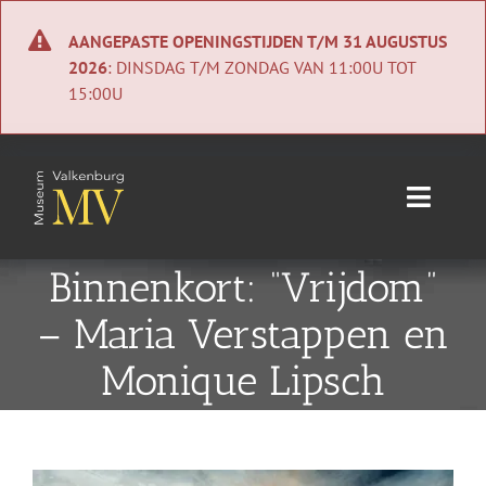
Ga
naar
AANGEPASTE OPENINGSTIJDEN T/M 31 AUGUSTUS
inhoud
2026
: DINSDAG T/M ZONDAG VAN 11:00U TOT
15:00U
Toggle
Naviga
Home
Binnenkort: “Vrijdom”
– Maria Verstappen en
Nieuws
Monique Lipsch
Agenda
Collectie
Bekijk