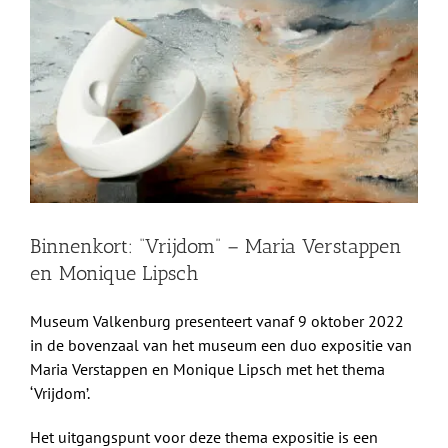
grotere
Shop
afbeelding
Over Ons
BEZOEK
Binnenkort: “Vrijdom” – Maria Verstappen
en Monique Lipsch
Museum Valkenburg presenteert vanaf 9 oktober 2022
in de bovenzaal van het museum een duo expositie van
Maria Verstappen en Monique Lipsch met het thema
‘Vrijdom’.
Het uitgangspunt voor deze thema expositie is een