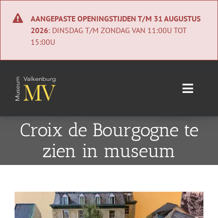
Ga
naar
AANGEPASTE OPENINGSTIJDEN T/M 31 AUGUSTUS
inhoud
2026
: DINSDAG T/M ZONDAG VAN 11:00U TOT
15:00U
Toggle
Naviga
Home
Croix de Bourgogne te
zien in museum
Nieuws
Agenda
Bekijk
Collectie
grotere