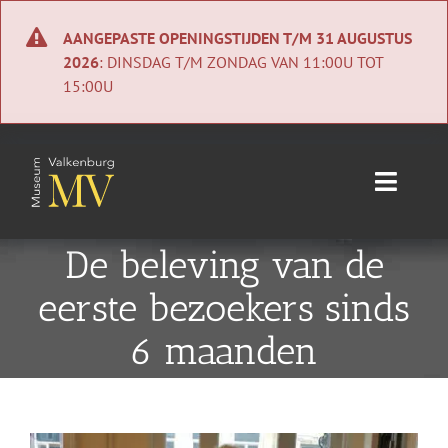
Ga
naar
AANGEPASTE OPENINGSTIJDEN T/M 31 AUGUSTUS
inhoud
2026
: DINSDAG T/M ZONDAG VAN 11:00U TOT
15:00U
Toggle
Naviga
Home
De beleving van de
eerste bezoekers sinds
Nieuws
6 maanden
Agenda
Collectie
Bekijk