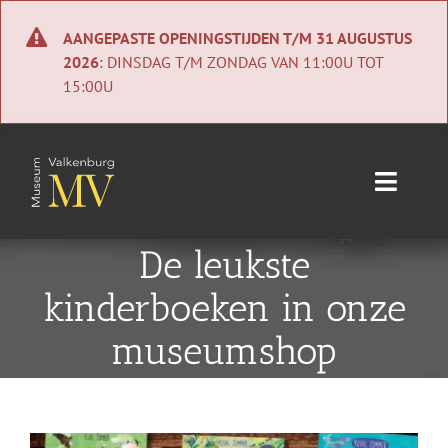
Ga
naar
AANGEPASTE OPENINGSTIJDEN T/M 31 AUGUSTUS
inhoud
2026
: DINSDAG T/M ZONDAG VAN 11:00U TOT
15:00U
Toggle
Naviga
Home
De leukste
kinderboeken in onze
Nieuws
museumshop
Agenda
Collectie
Bekijk