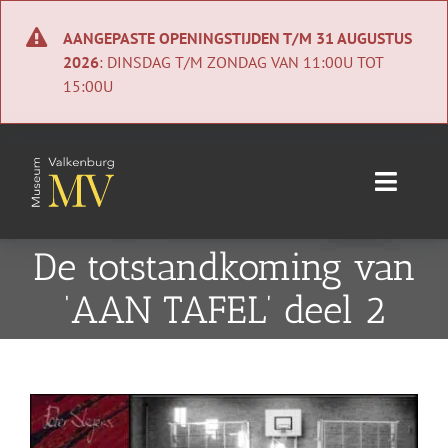
Ga
naar
AANGEPASTE OPENINGSTIJDEN T/M 31 AUGUSTUS
inhoud
2026
: DINSDAG T/M ZONDAG VAN 11:00U TOT
15:00U
Toggle
Naviga
Home
De totstandkoming van
‘AAN TAFEL’ deel 2
Nieuws
Agenda
Bekijk
Collectie
grotere