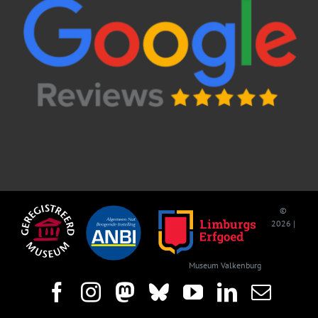
©
2026 |
Museum Valkenburg
Facebook
Instagram
Mastodon
Bluesky
YouTube
LinkedIn
E-
mail