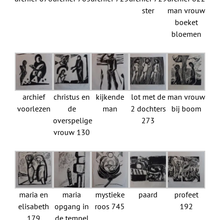
ster
man vrouw
boeket
bloemen
archief
christus en
kijkende
lot met de
man vrouw
voorlezen
de
man
2 dochters
bij boom
overspelige
273
vrouw 130
maria en
maria
mystieke
paard
profeet
elisabeth
opgang in
roos 745
192
179
de tempel