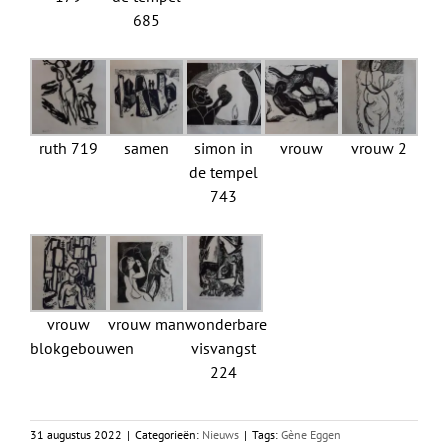
685
ruth 719
samen
simon in
vrouw
vrouw 2
de tempel
743
vrouw
vrouw man
wonderbare
blokgebouwen
visvangst
224
31 augustus 2022
|
Categorieën:
Nieuws
|
Tags:
Gène Eggen