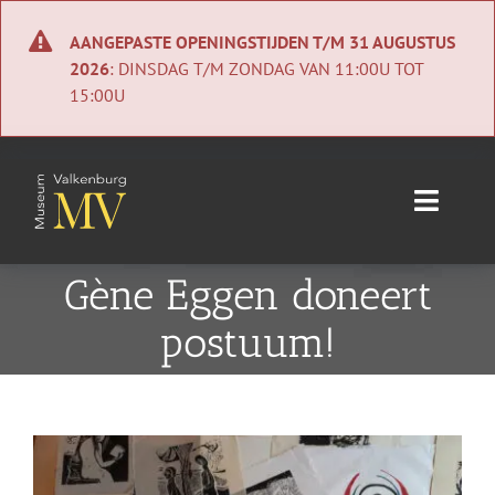
Ga
naar
AANGEPASTE OPENINGSTIJDEN T/M 31 AUGUSTUS
inhoud
2026
: DINSDAG T/M ZONDAG VAN 11:00U TOT
15:00U
Toggle
Naviga
Home
Gène Eggen doneert
postuum!
Nieuws
Agenda
Bekijk
Collectie
grotere