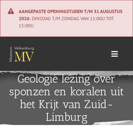
Ga
naar
AANGEPASTE OPENINGSTIJDEN T/M 31 AUGUSTUS
inhoud
2026
: DINSDAG T/M ZONDAG VAN 11:00U TOT
15:00U
Toggle
Naviga
Home
Geologie lezing over
sponzen en koralen uit
Nieuws
het Krijt van Zuid-
Agenda
Limburg
Collectie