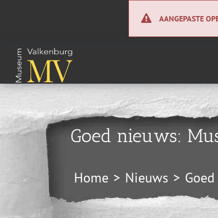
Ga
naar
AANGEPASTE OPE
inhoud
Tentoonstellingen
Kunstcollectie
Wie zijn wij?
Over ons
Goed nieuws: Mus
Perscentrum
ANBI
Home
Nieuws
Goed 