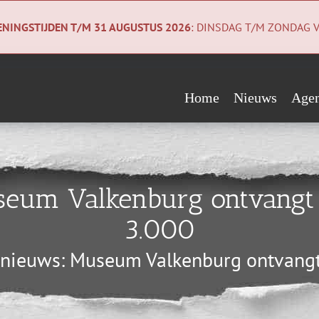
NINGSTIJDEN T/M 31 AUGUSTUS 2026
: DINSDAG T/M ZONDAG V
Home
Nieuws
Age
Evenementen
Wie steunen ons?
Geologiecollectie
Verwacht
Vrienden
Co
eum Valkenburg ontvangt 
Begunstigers
Ni
3.000
Sponsors
Pri
nieuws: Museum Valkenburg ontvangt 