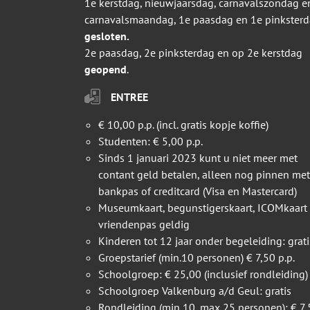
1e kerstdag, nieuwjaarsdag, carnavalszondag e
carnavalsmaandag, 1e paasdag en 1e pinkster
gesloten.
2e paasdag, 2e pinksterdag en op 2e kerstdag
geopend
.
ENTREE
€ 10,00 p.p. (incl. gratis kopje koffie)
Studenten: € 5,00 p.p.
Sinds 1 januari 2023 kunt u niet meer met
contant geld betalen, alleen nog pinnen met
bankpas of creditcard (Visa en Mastercard)
Museumkaart, begunstigerskaart, ICOMkaart
vriendenpas geldig
Kinderen tot 12 jaar onder begeleiding: grati
Groepstarief (min.10 personen) € 7,50 p.p.
Schoolgroep: € 25,00 (inclusief rondleiding)
Schoolgroep Valkenburg a/d Geul: gratis
Rondleiding (min 10, max 25 personen): € 7,