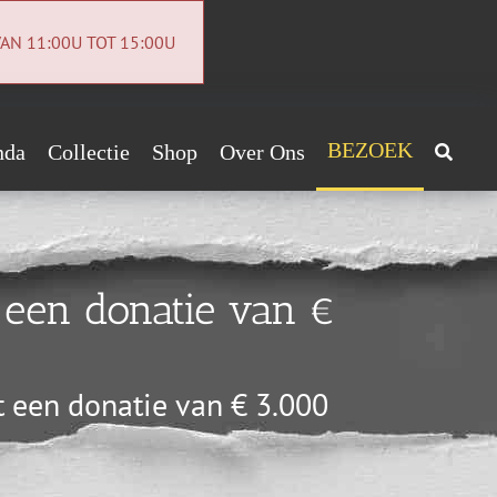
AN 11:00U TOT 15:00U
BEZOEK
nda
Collectie
Shop
Over Ons
Archeologiecollectie
Handig!
Archief
ntact
een donatie van €
euwsbrief
vacybeleid
een donatie van € 3.000