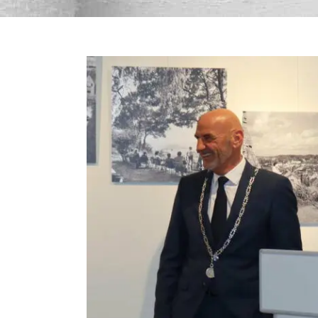
Bekijk
grotere
afbeelding