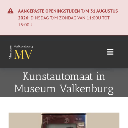
Ga
naar
AANGEPASTE OPENINGSTIJDEN T/M 31 AUGUSTUS
inhoud
2026
: DINSDAG T/M ZONDAG VAN 11:00U TOT
15:00U
Toggle
Naviga
Home
Kunstautomaat in
Museum Valkenburg
Nieuws
Agenda
Bekijk
Collectie
grotere