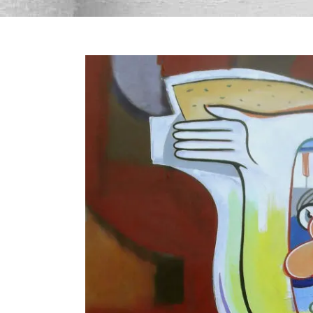
Bekijk
grotere
afbeelding