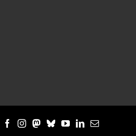
Facebook
Instagram
Mastodon
Bluesky
YouTube
LinkedIn
E-
mail