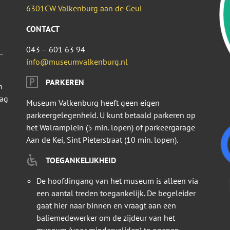
6301CW Valkenburg aan de Geul
CONTACT
043 – 601 63 94
–
info@museumvalkenburg.nl
PARKEREN
n
dag
Museum Valkenburg heeft geen eigen
parkeergelegenheid. U kunt betaald parkeren op
het Walramplein (5 min. lopen) of parkeergarage
Aan de Kei, Sint Pieterstraat (10 min. lopen).
TOEGANKELIJKHEID
De hoofdingang van het museum is alleen via
een aantal treden toegankelijk. De begeleider
gaat hier naar binnen en vraagt aan een
baliemedewerker om de zijdeur van het
museum (voor mindervaliden) te openen.