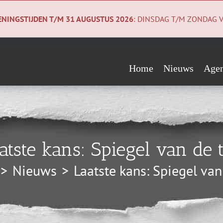
NINGSTIJDEN T/M 31 AUGUSTUS 2026
: DINSDAG T/M ZONDAG V
Home
Nieuws
Age
Evenementen
Wie steunen ons?
Geologiecollectie
Verwacht
Vrienden
Co
atste kans: Spiegel van de t
Begunstigers
Ni
Nieuws
Laatste kans: Spiegel van 
Sponsors
Pri