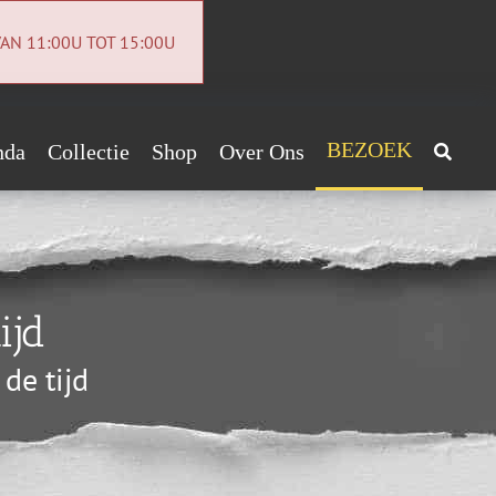
AN 11:00U TOT 15:00U
BEZOEK
nda
Collectie
Shop
Over Ons
Archeologiecollectie
Handig!
Archief
ntact
ijd
euwsbrief
de tijd
vacybeleid