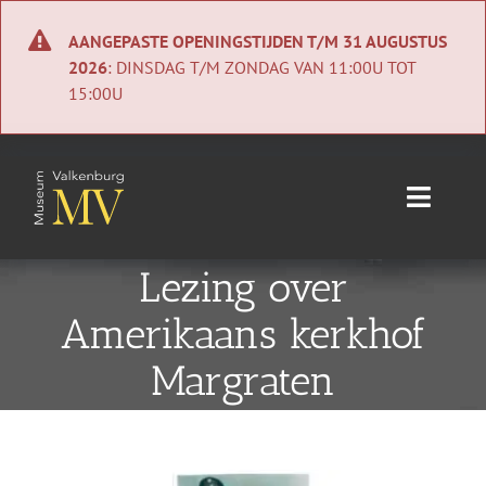
Ga
naar
AANGEPASTE OPENINGSTIJDEN T/M 31 AUGUSTUS
inhoud
2026
: DINSDAG T/M ZONDAG VAN 11:00U TOT
15:00U
Toggle
Naviga
Home
Lezing over
Amerikaans kerkhof
Nieuws
Margraten
Agenda
Collectie
Bekijk