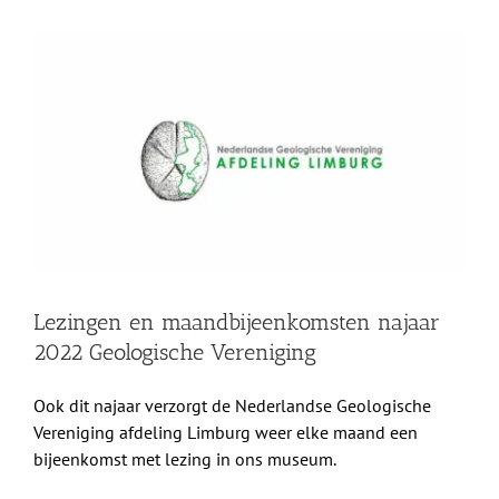
Shop
Bekijk
grotere
Over Ons
afbeelding
BEZOEK
Lezingen en maandbijeenkomsten najaar
2022 Geologische Vereniging
Ook dit najaar verzorgt de Nederlandse Geologische
Vereniging afdeling Limburg weer elke maand een
bijeenkomst met lezing in ons museum.