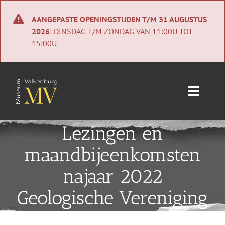
Ga
naar
AANGEPASTE OPENINGSTIJDEN T/M 31 AUGUSTUS
inhoud
2026
: DINSDAG T/M ZONDAG VAN 11:00U TOT
15:00U
Toggle
Naviga
Home
Lezingen en
maandbijeenkomsten
Nieuws
najaar 2022
Agenda
Geologische Vereniging
Collectie