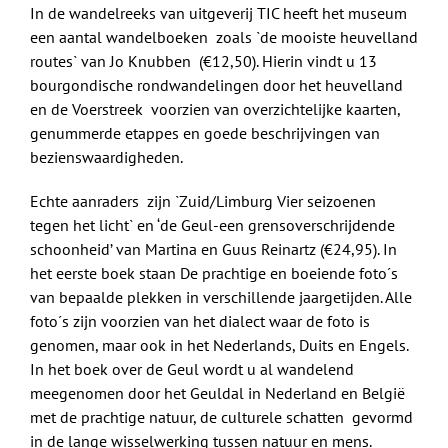
In de wandelreeks van uitgeverij TIC heeft het museum
een aantal wandelboeken zoals `de mooiste heuvelland
routes` van Jo Knubben (€12,50). Hierin vindt u 13
bourgondische rondwandelingen door het heuvelland
en de Voerstreek voorzien van overzichtelijke kaarten,
genummerde etappes en goede beschrijvingen van
bezienswaardigheden.
Echte aanraders zijn `Zuid/Limburg Vier seizoenen
tegen het licht` en ‘de Geul-een grensoverschrijdende
schoonheid’ van Martina en Guus Reinartz (€24,95). In
het eerste boek staan De prachtige en boeiende foto´s
van bepaalde plekken in verschillende jaargetijden. Alle
foto´s zijn voorzien van het dialect waar de foto is
genomen, maar ook in het Nederlands, Duits en Engels.
In het boek over de Geul wordt u al wandelend
meegenomen door het Geuldal in Nederland en België
met de prachtige natuur, de culturele schatten gevormd
in de lange wisselwerking tussen natuur en mens.