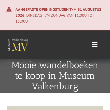
Ga
naar
AANGEPASTE OPENINGSTIJDEN T/M 31 AUGUSTUS
inhoud
2026
: DINSDAG T/M ZONDAG VAN 11:00U TOT
15:00U
Toggle
Naviga
Home
Mooie wandelboeken
te koop in Museum
Nieuws
Valkenburg
Agenda
Collectie
Bekijk