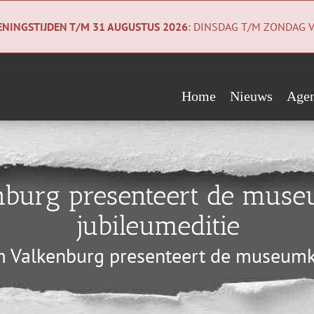
NINGSTIJDEN T/M 31 AUGUSTUS 2026
: DINSDAG T/M ZONDAG V
Home
Nieuws
Age
Evenementen
Wie steunen ons?
Geologiecollectie
Verwacht
Vrienden
Co
burg presenteert de muse
Begunstigers
Ni
jubileumeditie
Sponsors
Pri
Valkenburg presenteert de museumkr