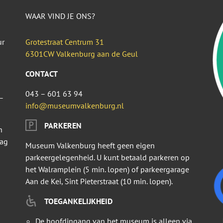
WAAR VIND JE ONS?
ur
Grotestraat Centrum 31
6301CW Valkenburg aan de Geul
CONTACT
043 – 601 63 94
–
info@museumvalkenburg.nl
PARKEREN
n
dag
Museum Valkenburg heeft geen eigen
parkeergelegenheid. U kunt betaald parkeren op
het Walramplein (5 min. lopen) of parkeergarage
Aan de Kei, Sint Pieterstraat (10 min. lopen).
TOEGANKELIJKHEID
De hoofdingang van het museum is alleen via