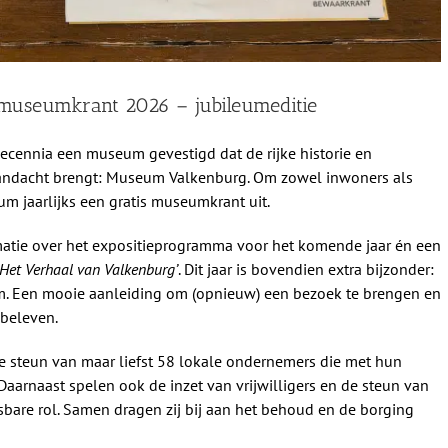
museumkrant 2026 – jubileumeditie
decennia een museum gevestigd dat de rijke historie en
aandacht brengt: Museum Valkenburg. Om zowel inwoners als
m jaarlijks een gratis museumkrant uit.
rmatie over het expositieprogramma voor het komende jaar én een
‘Het Verhaal van Valkenburg’
. Dit jaar is bovendien extra bijzonder:
m. Een mooie aanleiding om (opnieuw) een bezoek te brengen en
 beleven.
 steun van maar liefst 58 lokale ondernemers die met hun
 Daarnaast spelen ook de inzet van vrijwilligers en de steun van
bare rol. Samen dragen zij bij aan het behoud en de borging