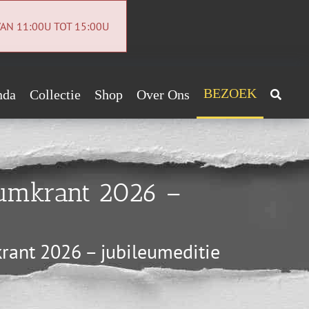
AN 11:00U TOT 15:00U
BEZOEK
nda
Collectie
Shop
Over Ons
Archeologiecollectie
Handig!
Archief
ntact
umkrant 2026 –
euwsbrief
vacybeleid
ant 2026 – jubileumeditie