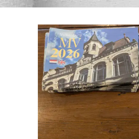
Bekijk
grotere
afbeelding