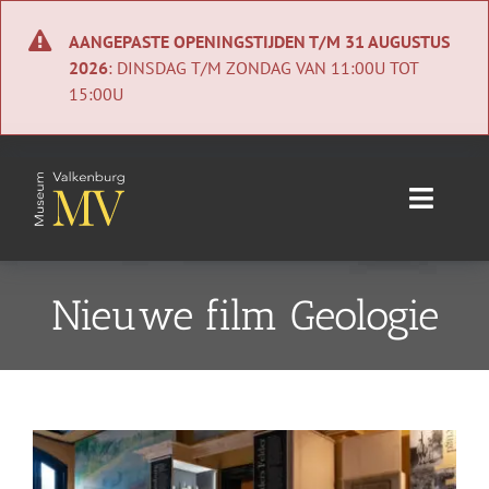
Ga
naar
AANGEPASTE OPENINGSTIJDEN T/M 31 AUGUSTUS
inhoud
2026
: DINSDAG T/M ZONDAG VAN 11:00U TOT
15:00U
Toggle
Naviga
Home
Nieuwe film Geologie
Nieuws
Agenda
Bekijk
Collectie
grotere