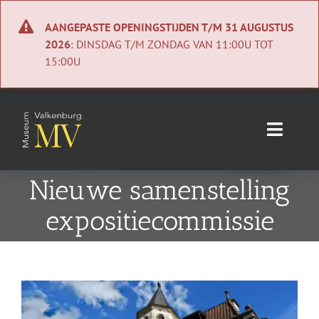
Ga
naar
AANGEPASTE OPENINGSTIJDEN T/M 31 AUGUSTUS
inhoud
2026
: DINSDAG T/M ZONDAG VAN 11:00U TOT
15:00U
Toggle
Naviga
Home
Nieuwe samenstelling
expositiecommissie
Nieuws
Agenda
Bekijk
Collectie
grotere