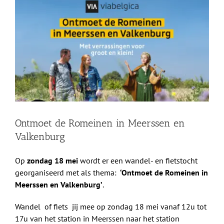
grotere
Shop
afbeelding
Over Ons
BEZOEK
Ontmoet de Romeinen in Meerssen en
Valkenburg
Op
zondag 18 mei
wordt er een wandel- en fietstocht
georganiseerd met als thema:
‘Ontmoet de Romeinen in
Meerssen en Valkenburg’
.
Wandel of fiets jij mee op zondag 18 mei vanaf 12u tot
17u van het station in Meerssen naar het station