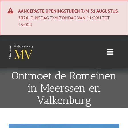
Ga
naar
AANGEPASTE OPENINGSTIJDEN T/M 31 AUGUSTUS
inhoud
2026
: DINSDAG T/M ZONDAG VAN 11:00U TOT
15:00U
Toggle
Naviga
Home
Ontmoet de Romeinen
in Meerssen en
Nieuws
Valkenburg
Agenda
Collectie
Bekijk