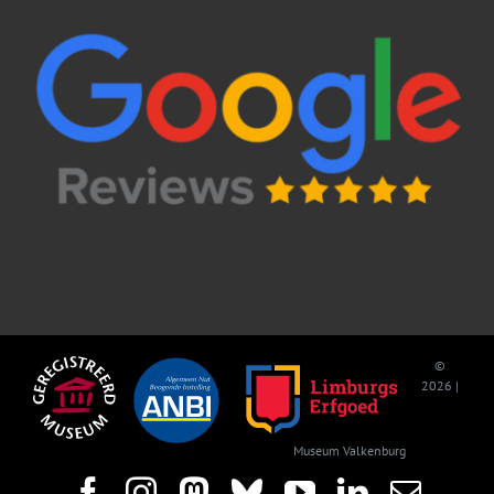
©
2026 |
Museum Valkenburg
Facebook
Instagram
Mastodon
Bluesky
YouTube
LinkedIn
E-