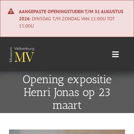
Ga
naar
AANGEPASTE OPENINGSTIJDEN T/M 31 AUGUSTUS
inhoud
2026
: DINSDAG T/M ZONDAG VAN 11:00U TOT
15:00U
Toggle
Naviga
Home
Opening expositie
Henri Jonas op 23
Nieuws
maart
Agenda
Collectie
Bekijk