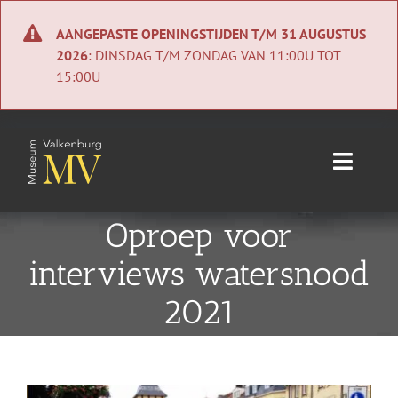
Ga
naar
AANGEPASTE OPENINGSTIJDEN T/M 31 AUGUSTUS
inhoud
2026
: DINSDAG T/M ZONDAG VAN 11:00U TOT
15:00U
Toggle
Naviga
Home
Oproep voor
interviews watersnood
Nieuws
2021
Agenda
Collectie
Bekijk