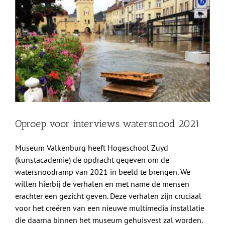
grotere
Shop
afbeelding
Over Ons
BEZOEK
Oproep voor interviews watersnood 2021
Museum Valkenburg heeft Hogeschool Zuyd
(kunstacademie) de opdracht gegeven om de
watersnoodramp van 2021 in beeld te brengen. We
willen hierbij de verhalen en met name de mensen
erachter een gezicht geven. Deze verhalen zijn cruciaal
voor het creëren van een nieuwe multimedia installatie
die daarna binnen het museum gehuisvest zal worden.