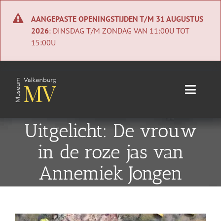
Ga
naar
AANGEPASTE OPENINGSTIJDEN T/M 31 AUGUSTUS
inhoud
2026
: DINSDAG T/M ZONDAG VAN 11:00U TOT
15:00U
Toggle
Naviga
Home
Uitgelicht: De vrouw
in de roze jas van
Nieuws
Annemiek Jongen
Agenda
Collectie
Bekijk