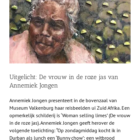
grotere
Shop
afbeelding
Over Ons
BEZOEK
Uitgelicht: De vrouw in de roze jas van
Annemiek Jongen
Annemiek Jongen presenteert in de bovenzaal van
Museum Valkenburg haar reisbeelden ui Zuid Afrika. Een
opmerkelijk schilderij is ‘Woman selling limes’ (De vrouw
in de roze jas). Annemiek Jongen geeft herover de
volgende toelichting: “Op zondagmiddag kocht ik in
Durban als lunch een ‘Bunny chow’: een witbrood