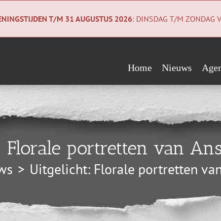
NINGSTIJDEN T/M 31 AUGUSTUS 2026
: DINSDAG T/M ZONDAG V
Home
Nieuws
Age
Evenementen
Wie steunen ons?
Geologiecollectie
Verwacht
Vrienden
Co
t: Florale portretten van A
Begunstigers
Ni
ws
Uitgelicht: Florale portretten v
Sponsors
Pri