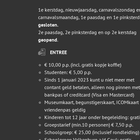
1e kerstdag, nieuwjaarsdag, carnavalszondag e
carnavalsmaandag, 1e paasdag en 1e pinkster
gesloten.
2e paasdag, 2e pinksterdag en op 2e kerstdag
geopend
.
ENTREE
€ 10,00 p.p. (incl. gratis kopje koffie)
Studenten: € 5,00 p.p.
Sinds 1 januari 2023 kunt u niet meer met
contant geld betalen, alleen nog pinnen met
bankpas of creditcard (Visa en Mastercard)
Museumkaart, begunstigerskaart, ICOMkaart
vriendenpas geldig
Kinderen tot 12 jaar onder begeleiding: grati
Groepstarief (min.10 personen) € 7,50 p.p.
Schoolgroep: € 25,00 (inclusief rondleiding)
Schoolgroep Valkenburg a/d Geul: gratis