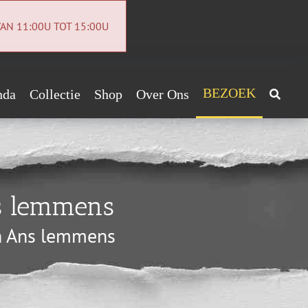
AN 11:00U TOT 15:00U
BEZOEK
nda
Collectie
Shop
Over Ons
Archeologiecollectie
Handig!
Archief
ntact
ns lemmens
euwsbrief
an Ans lemmens
vacybeleid