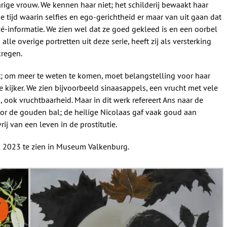
arige vrouw. We kennen haar niet; het schilderij bewaakt haar
e tijd waarin selfies en ego-gerichtheid er maar van uit gaan dat
ivé-informatie. We zien wel dat ze goed gekleed is en een oorbel
lle overige portretten uit deze serie, heeft zij als versterking
kregen.
t; om meer te weten te komen, moet belangstelling voor haar
 kijker. We zien bijvoorbeeld sinaasappels, een vrucht met vele
 ook vruchtbaarheid. Maar in dit werk refereert Ans naar de
oor de gouden bal; de heilige Nicolaas gaf vaak goud aan
j van een leven in de prostitutie.
l 2023 te zien in Museum Valkenburg.