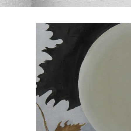
Bekijk
grotere
afbeelding