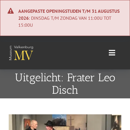
Ga
naar
AANGEPASTE OPENINGSTIJDEN T/M 31 AUGUSTUS
inhoud
2026
: DINSDAG T/M ZONDAG VAN 11:00U TOT
15:00U
Toggle
Naviga
Home
Uitgelicht: Frater Leo
Disch
Nieuws
Agenda
Bekijk
Collectie
grotere