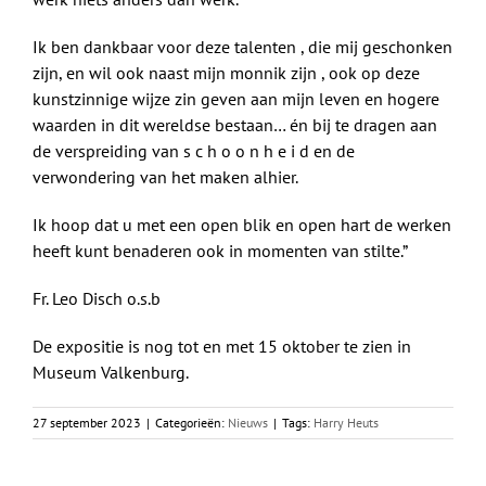
Ik ben dankbaar voor deze talenten , die mij geschonken
zijn, en wil ook naast mijn monnik zijn , ook op deze
kunstzinnige wijze zin geven aan mijn leven en hogere
waarden in dit wereldse bestaan… én bij te dragen aan
de verspreiding van s c h o o n h e i d en de
verwondering van het maken alhier.
Ik hoop dat u met een open blik en open hart de werken
heeft kunt benaderen ook in momenten van stilte.”
Fr. Leo Disch o.s.b
De expositie is nog tot en met 15 oktober te zien in
Museum Valkenburg.
27 september 2023
|
Categorieën:
Nieuws
|
Tags:
Harry Heuts