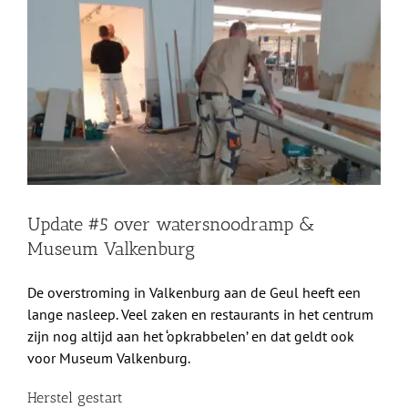
grotere
Shop
afbeelding
Over Ons
BEZOEK
Update #5 over watersnoodramp &
Museum Valkenburg
De overstroming in Valkenburg aan de Geul heeft een
lange nasleep. Veel zaken en restaurants in het centrum
zijn nog altijd aan het ‘opkrabbelen’ en dat geldt ook
voor Museum Valkenburg.
Herstel gestart