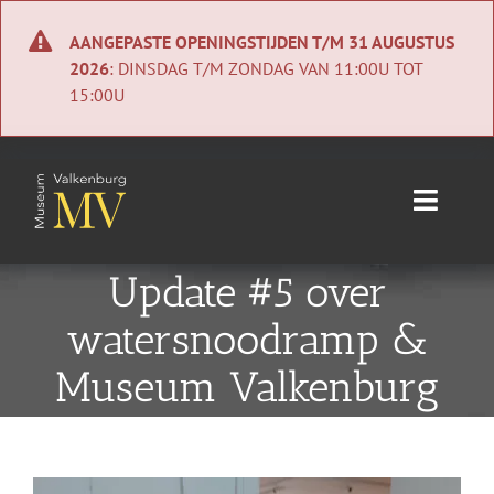
Ga
naar
AANGEPASTE OPENINGSTIJDEN T/M 31 AUGUSTUS
inhoud
2026
: DINSDAG T/M ZONDAG VAN 11:00U TOT
15:00U
Toggle
Naviga
Home
Update #5 over
watersnoodramp &
Nieuws
Museum Valkenburg
Agenda
Collectie
Bekijk