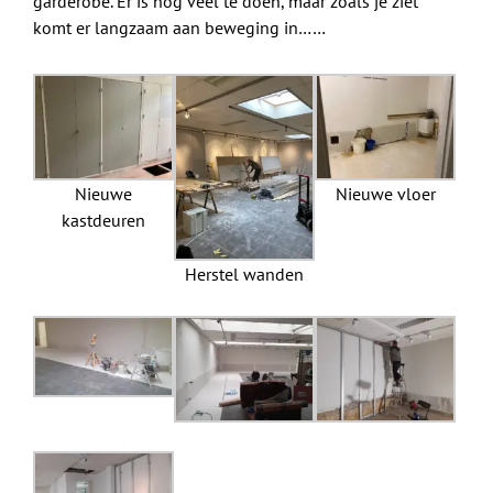
garderobe. Er is nog veel te doen, maar zoals je ziet
komt er langzaam aan beweging in……
Nieuwe
Nieuwe vloer
kastdeuren
Herstel wanden