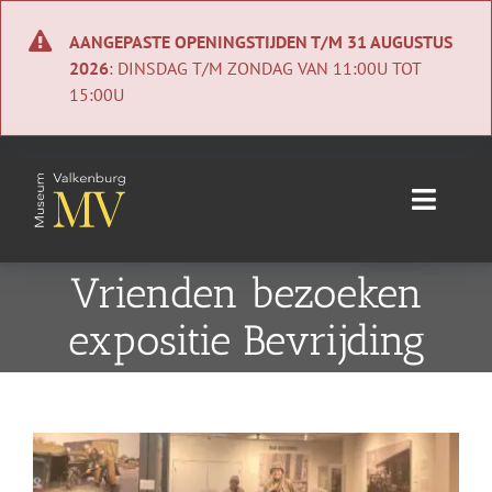
Ga
naar
AANGEPASTE OPENINGSTIJDEN T/M 31 AUGUSTUS
inhoud
2026
: DINSDAG T/M ZONDAG VAN 11:00U TOT
15:00U
Toggle
Naviga
Home
Vrienden bezoeken
expositie Bevrijding
Nieuws
Agenda
Bekijk
Collectie
grotere