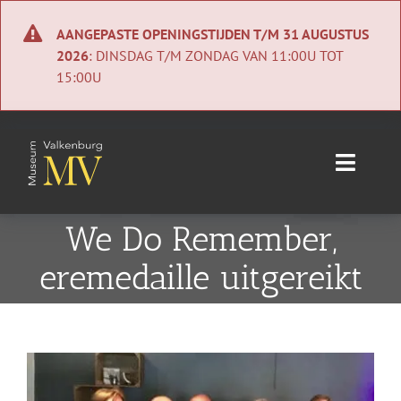
Ga
naar
AANGEPASTE OPENINGSTIJDEN T/M 31 AUGUSTUS
inhoud
2026
: DINSDAG T/M ZONDAG VAN 11:00U TOT
15:00U
Toggle
Naviga
Home
We Do Remember,
eremedaille uitgereikt
Nieuws
Agenda
Bekijk
Collectie
grotere