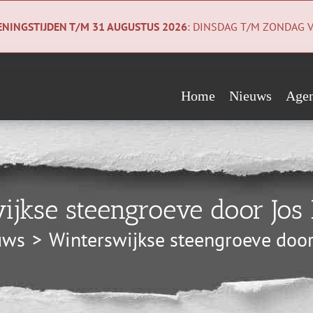
NINGSTIJDEN T/M 31 AUGUSTUS 2026
: DINSDAG T/M ZONDAG V
Home
Nieuws
Age
Evenementen
Wie steunen ons?
Geologiecollectie
Verwacht
Vrienden
Co
ijkse steengroeve door Jo
Begunstigers
Ni
uws
Winterswijkse steengroeve doo
Sponsors
Pri