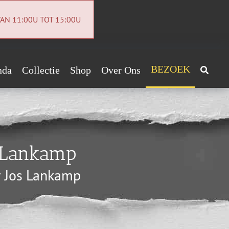
AN 11:00U TOT 15:00U
BEZOEK
nda
Collectie
Shop
Over Ons
Archeologiecollectie
Handig!
Archief
ntact
s Lankamp
euwsbrief
r Jos Lankamp
vacybeleid