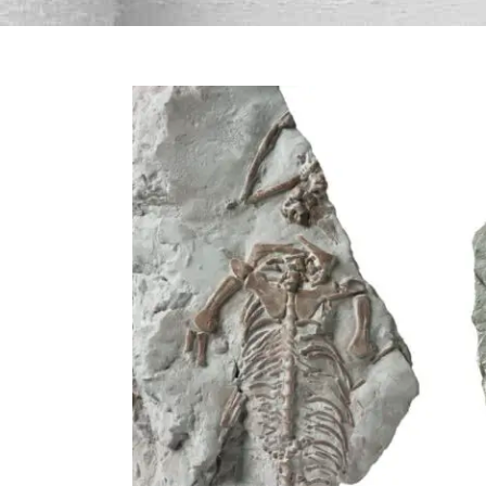
Bekijk
grotere
afbeelding