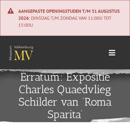
Ga
naar
AANGEPASTE OPENINGSTIJDEN T/M 31 AUGUSTUS
inhoud
2026
: DINSDAG T/M ZONDAG VAN 11:00U TOT
15:00U
Toggle
Naviga
Home
Erratum: Expositie
Charles Quaedvlieg
Nieuws
Schilder van ‘Roma
Agenda
Sparita’
Collectie