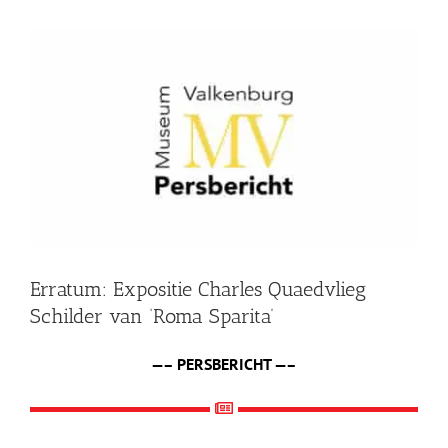
Shop
Bekijk
grotere
Over Ons
afbeelding
BEZOEK
Erratum: Expositie Charles Quaedvlieg
Schilder van ‘Roma Sparita’
—– PERSBERICHT —–