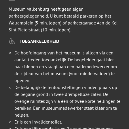
Museum Valkenburg heeft geen eigen
parkeergelegenheid. U kunt betaald parkeren op het
Walramplein (5 min. lopen) of parkeergarage Aan de Kei,
Sint Pieterstraat (10 min. lopen).
TOEGANKELIJKHEID
De hoofdingang van het museum is alleen via een
aantal treden toegankelijk. De begeleider gaat hier
naar binnen en vraagt aan een baliemedewerker om
de zijdeur van het museum (voor mindervaliden) te
openen.
De belangrijkste tentoonstellingen vinden plaats op
de begane grond in twee drempelloze zalen. De
overige ruimtes zijn via één of twee korte hellingen te
bereiken. Een museummedewerker staat klaar om te
helpen.
Er is een invalidentoilet.
Er is een lift naar de 1e en 2e verdieping. Voor een