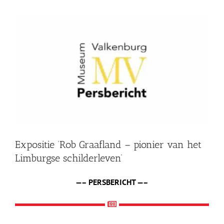
Shop
Bekijk
grotere
Over Ons
afbeelding
BEZOEK
Expositie ‘Rob Graafland – pionier van het
Limburgse schilderleven’
—– PERSBERICHT —–