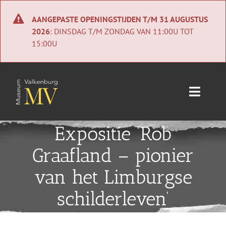
Ga
naar
AANGEPASTE OPENINGSTIJDEN T/M 31 AUGUSTUS
inhoud
2026
: DINSDAG T/M ZONDAG VAN 11:00U TOT
15:00U
Toggle
Naviga
Home
Expositie ‘Rob
Graafland – pionier
Nieuws
van het Limburgse
Agenda
schilderleven’
Collectie