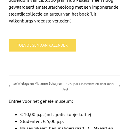
ouderdom van ca. 5.300 jaar! Hub Pisters is een hoog
gewaardeerd amateurarcheoloog met een imponerende
steentijdcollectie en auteur van het boek ‘Uit
Valkenburgs vroegste verleden’.
TOEVOEGEN AAN KALENDER
Ilse Wielage en Vivianne Schuijren
175 jaar Maastrichtien door John
Jagt
Entree voor het gehele museum:
€ 10,00 p.p. (incl. gratis kopje koffie)
Studenten: € 5,00 p.p.
Museumkaart, begunstigerskaart, ICOMkaart en