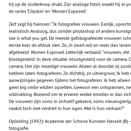
hij op de sluiterknop drukt. Zijn analoge foto’s maakt hij in p
de series ‘Cityskin’ en ‘Women Exposed’.
Zelf zegt hij hierover: “Ik fotografeer vrouwen. Eerlijk, oprech
realistisch. Analoog, dus zonder photoshop of andere kunstg
see is what you get. De meeste gefotografeerde vrouwen schri
eerste keer de afdruk zien. Zo, in zwart-wit en meer dan leve
afgebeeld. Women Exposed. Letterlijk vertaald: ‘vrouwen, die 
blootgesteld’. In deze situatie: blootgesteld voor de camera. 
camera. Het zijn moedige vrouwen. Alleen al doordat zij zon
hebben laten fotograferen. Zo dichtbij; zo uitvergroot. Ik heb
aanwijzingen gegeven tijdens het fotograferen. Ik heb alleen 
geen big smile wilden opzetten. Gewoon een ontspannen, ne
uitdrukking. Boeiend om te ervaren welke emoties er dan zic
De vrouwen zijn soms in zichzelf gekeerd, soms nieuwsgierig
vaakst toch met verdriet in hun ogen. Wat is hun verhaal?”
Opleiding (1992): Academie der Schone Kunsten Hasselt (B) –
fotografie.