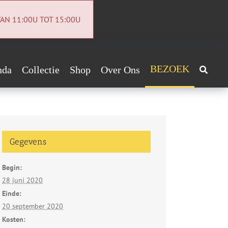
AN 11:00U TOT 15:00U
BEZOEK
nda
Collectie
Shop
Over Ons
Archeologiecollectie
Handig!
Archief
ntact
Gegevens
euwsbrief
Begin:
vacybeleid
28 juni 2020
Einde:
20 september 2020
Kosten: