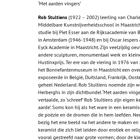
‘Met aarden vingers’
Rob Stultiens
(1922 – 2002) leerling van Charl
Middelbare Kunstnijverheidsschool in Maastrich
studie bij Piet Esser aan de Rijksacademie van
in Amsterdam (1946-1948) en bij Oscar Jespers 
Eyck Academie in Maastricht. Zijn veelzijdig oe
andere sculpturen, monumentaal werk en kleine
Hustinxprijs. Ter ere van de viering in 1976 van
het Bonnefantenmuseum in Maastricht een overz
exposeerde in België, Duitsland, Frankrijk, Ooste
geheel Nederland. Rob Stultiens noemde zijn wer
Herberghs in zijn dichtbundel ‘Met aarden vinge
vertaalde, zo ‘schreef’ Rob Stultiens zijn eigen
aarde’. Soms kon hij als het ware in een kerami
de poëzie en de dromen die in hem leefden. Ne
bezig het ene beeld na het andere te maken en de
keramist die zich liet leiden door erotiek en rel
vooral gestreefd naar grote vormen; door de kle