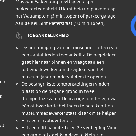
Museum Valkenburg heeft geen eigen
parkeergelegenheid. U kunt betaald parkeren op
het Walramplein (5 min. lopen) of parkeergarage
Aan de Kei, Sint Pieterstraat (10 min. lopen).
TOEGANKELIJKHEID
De hoofdingang van het museum is alleen via
een aantal treden toegankelijk. De begeleider
gaat hier naar binnen en vraagt aan een
baliemedewerker om de zijdeur van het
museum (voor mindervaliden) te openen.
 en
De belangrijkste tentoonstellingen vinden
plaats op de begane grond in twee
s
drempelloze zalen. De overige ruimtes zijn via
één of twee korte hellingen te bereiken. Een
museummedewerker staat klaar om te helpen.
Er is een invalidentoilet.
50
Er is een lift naar de 1e en 2e verdieping. Voor
een grote rolstoel kan deze te klein zijn.