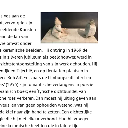
es Vos aan de
t, vervolgde zijn
 Beeldende Kunsten
aan de Jan van
uvre omvat onder
 keramische beelden. Hij ontving in 1969 de
 zijn zilveren jubileum als beeldhouwer, werd in
ichtstentoonstelling van zijn werk gehouden. Hij
nrijk en Tsjechië, en op tientallen plaatsen in
k ‘Rob Art’. En, zoals de Limburgse dichter Leo
rs’ (1955) zijn romantische verlangens in poëzie
 keramisch boek; een ‘lyrische dichtbundel van
sche roes verkeren. Dan moest hij uiting geven aan
rveus, en van geen ophouden wetend, was hij
 klei naar zijn hand te zetten. Een dichterlijke
igie die hij met elkaar verbond. Had hij vroeger
ine keramische beelden die in latere tijd