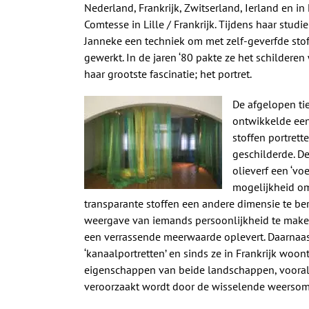
Nederland, Frankrijk, Zwitserland, Ierland en i
Comtesse in Lille / Frankrijk. Tijdens haar stud
Janneke een techniek om met zelf-geverfde stoff
gewerkt. In de jaren ‘80 pakte ze het schildere
haar grootste fascinatie; het portret.
De afgelopen tie
ontwikkelde een
stoffen portrett
geschilderde. D
olieverf een ‘vo
mogelijkheid om
transparante stoffen een andere dimensie te ber
weergave van iemands persoonlijkheid te maken
een verrassende meerwaarde oplevert. Daarna
‘kanaalportretten’ en sinds ze in Frankrijk woont
eigenschappen van beide landschappen, vooral 
veroorzaakt wordt door de wisselende weersoms