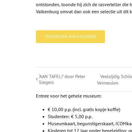
ontstonden, toonde hij zich de rasverteller die
Valkenburg omvat dan ook een selectie uit dit 
TOEVOEGEN AAN KALENDER
‘AAN TAFEL!’ door Peter
Veelzijdig Schi
Slegers
Vermeulen
Entree voor het gehele museum:
€ 10,00 p.p. (incl. gratis kopje koffie)
Studenten: € 5,00 p.p.
Museumkaart, begunstigerskaart, ICOMkaa
Kinderen tot 12 jaar onder begeleiding: gr