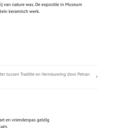
 hij van nature was. De expositie in Museum
klein keramisch werk.
lder tussen Traditie en Vernieuwing door Petran
rt en vriendenpas geldig
atis