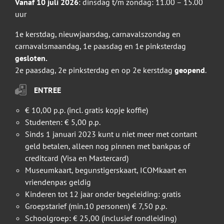
Vanaf 10 juli 2026
: dinsdag t/m zondag: 11.00 – 15.00
uur
1e kerstdag, nieuwjaarsdag, carnavalszondag en
carnavalsmaandag, 1e paasdag en 1e pinksterdag
gesloten.
2e paasdag, 2e pinksterdag en op 2e kerstdag
geopend
.
ENTREE
€ 10,00 p.p. (incl. gratis kopje koffie)
Studenten: € 5,00 p.p.
Sinds 1 januari 2023 kunt u niet meer met contant
geld betalen, alleen nog pinnen met bankpas of
creditcard (Visa en Mastercard)
Museumkaart, begunstigerskaart, ICOMkaart en
vriendenpas geldig
Kinderen tot 12 jaar onder begeleiding: gratis
Groepstarief (min.10 personen) € 7,50 p.p.
Schoolgroep: € 25,00 (inclusief rondleiding)