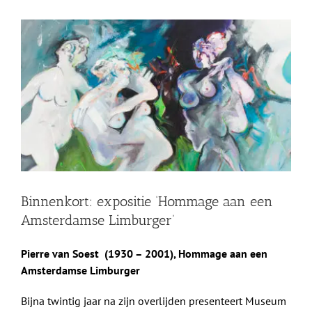
Shop
Bekijk
grotere
Over Ons
afbeelding
BEZOEK
Binnenkort: expositie ‘Hommage aan een
Amsterdamse Limburger’
Pierre van Soest (1930 – 2001),
Hommage aan een
Amsterdamse Limburger
Bijna twintig jaar na zijn overlijden presenteert Museum