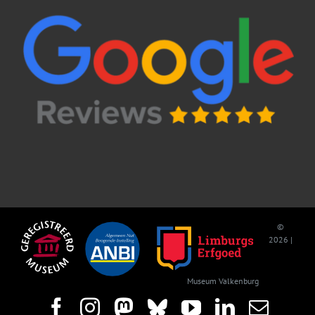
©
2026 |
Museum Valkenburg
Facebook
Instagram
Mastodon
Bluesky
YouTube
LinkedIn
E-