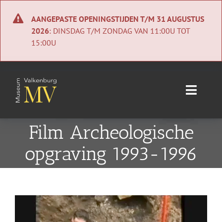
Ga
naar
AANGEPASTE OPENINGSTIJDEN T/M 31 AUGUSTUS
inhoud
2026
: DINSDAG T/M ZONDAG VAN 11:00U TOT
15:00U
Toggle
Naviga
Home
Film Archeologische
opgraving 1993-1996
Nieuws
Agenda
Bekijk
Collectie
grotere